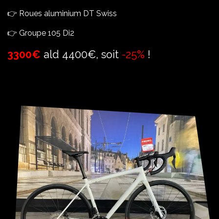
👉 Roues aluminium DT Swiss
👉 Groupe 105 Di2
3300€
ald 4400€, soit
-25%
!